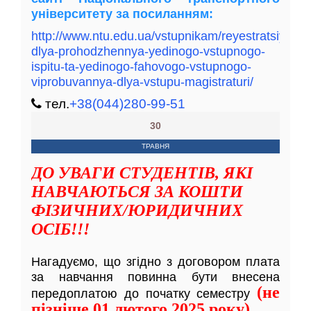
університету за посиланням:
http://www.ntu.edu.ua/vstupnikam/reyestratsiya-
dlya-prohodzhennya-yedinogo-vstupnogo-
ispitu-ta-yedinogo-fahovogo-vstupnogo-
viprobuvannya-dlya-vstupu-magistraturi/
тел.
+38(044)280-99-51
30
ТРАВНЯ
ДО УВАГИ СТУДЕНТІВ, ЯКІ
НАВЧАЮТЬСЯ ЗА КОШТИ
ФІЗИЧНИХ/ЮРИДИЧНИХ
ОСІБ!!!
Нагадуємо, що згідно з договором плата
за навчання повинна бути внесена
(не
передоплатою до початку семестру
пізніше 01 лютого 2025 року)
.