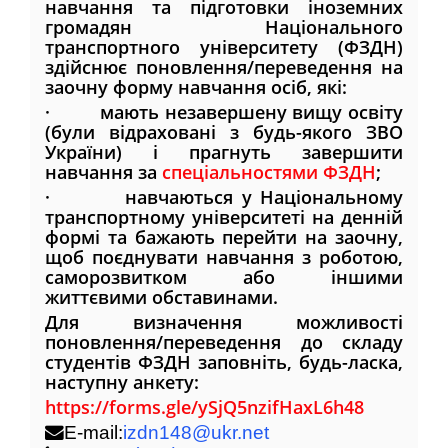
навчання та підготовки іноземних
громадян Національного
транспортного університету (ФЗДН)
здійснює поновлення/переведення на
заочну форму навчання осіб, які:
· мають незавершену вищу освіту
(були відраховані з будь-якого ЗВО
України) і прагнуть завершити
навчання за
спеціальностями ФЗДН
;
· навчаються у Національному
транспортному університеті на денній
формі та бажають перейти на заочну,
щоб поєднувати навчання з роботою,
саморозвитком або іншими
життєвими обставинами.
Для визначення можливості
поновлення/переведення до складу
студентів ФЗДН заповніть, будь-ласка,
наступну анкету:
https://forms.gle/ySjQ5nzifHaxL6h48
E-mail:
izdn148@ukr.net