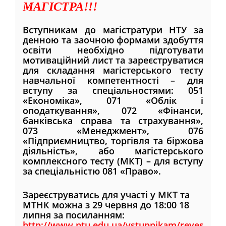
МАГІСТРА!!!
Вступникам до магістратури НТУ за
денною та заочною формами здобуття
освіти необхідно підготувати
мотиваційний лист та зареєструватися
для складання магістерського тесту
навчальної компетентності – для
вступу за спеціальностями: 051
«Економіка», 071 «Облік і
оподаткування», 072 «Фінанси,
банківська справа та страхування»,
073 «Менеджмент», 076
«Підприємництво, торгівля та біржова
діяльність», або магістерського
комплексного тесту (МКТ) – для вступу
за спеціальністю 081 «Право».
Зареєструватись для участі у МКТ та
МТНК можна з 29 червня до 18:00 18
липня за посиланням:
http://www.ntu.edu.ua/vstupnikam/reyestrats