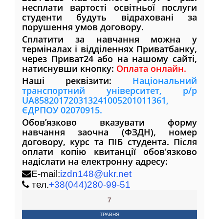
несплати вартості освітньої послуги
студенти будуть відраховані за
порушення умов договору.
Сплатити за навчання можна у
терміналах і відділеннях Приватбанку,
через Приват24 або на нашому сайті,
натиснувши кнопку:
Оплата онлайн.
Наші реквізити:
Національний
транспортний університет, р/р
UA858201720313241005201011361,
ЄДРПОУ 02070915.
Обов’язково вказувати форму
навчання заочна (ФЗДН), номер
договору, курс та ПІБ студента. Після
оплати копію квитанції обов'язково
надіслати на електронну адресу:
E-mail:
izdn148@ukr.net
тел.
+38(044)280-99-51
7
ТРАВНЯ