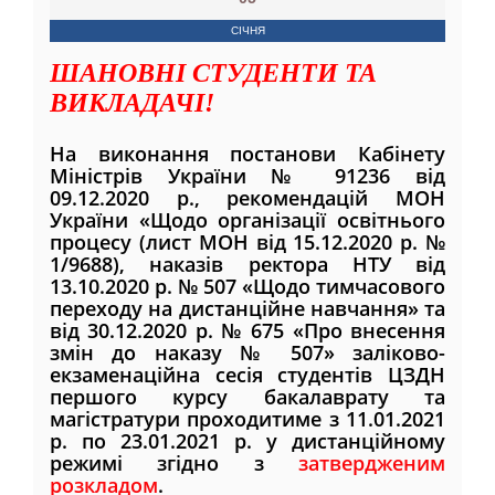
СІЧНЯ
ШАНОВНІ СТУДЕНТИ ТА
ВИКЛАДАЧІ!
На виконання постанови Кабінету
Міністрів України № 91236 від
09.12.2020 р., рекомендацій МОН
України «Щодо організації освітнього
процесу (лист МОН від 15.12.2020 р. №
1/9688), наказів ректора НТУ від
13.10.2020 р. № 507 «Щодо тимчасового
переходу на дистанційне навчання» та
від 30.12.2020 р. № 675 «Про внесення
змін до наказу № 507» заліково-
екзаменаційна сесія студентів ЦЗДН
першого курсу бакалаврату та
магістратури проходитиме з 11.01.2021
р. по 23.01.2021 р. у дистанційному
режимі згідно з
затвердженим
розкладом
.