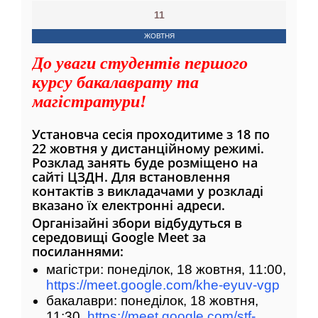
11
ЖОВТНЯ
До уваги студентів першого
курсу бакалаврату та
магістратури!
Установча сесія проходитиме з 18 по
22 жовтня у дистанційному режимі.
Розклад занять буде розміщено на
сайті ЦЗДН. Для встановлення
контактів з викладачами у розкладі
вказано їх електронні адреси.
Організайні збори відбудуться в
середовищі Google Meet за
посиланнями:
магістри: понеділок, 18 жовтня, 11:00,
https://meet.google.com/khe-eyuv-vgp
бакалаври: понеділок, 18 жовтня,
11:30,
https://meet.google.com/stf-