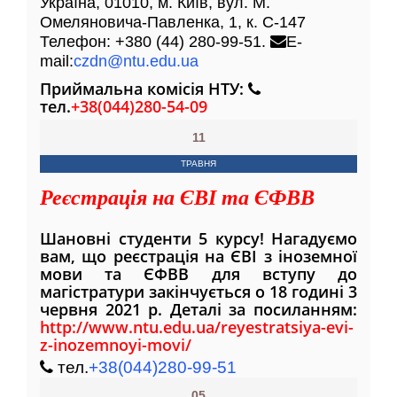
Україна, 01010, м. Київ, вул. М.
Омеляновича-Павленка, 1, к. С-147
Телефон: +380 (44) 280-99-51.
E-
mail:
czdn@ntu.edu.ua
Приймальна комісія НТУ:
тел.
+38(044)280-54-09
11
ТРАВНЯ
Реєстрація на ЄВІ та ЄФВВ
Шановні студенти 5 курсу! Нагадуємо
вам, що реєстрація на ЄВІ з іноземної
мови та ЄФВВ для вступу до
магістратури закінчується о 18 годині 3
червня 2021 р. Деталі за посиланням:
http://www.ntu.edu.ua/reyestratsiya-evi-
z-inozemnoyi-movi/
тел.
+38(044)280-99-51
05