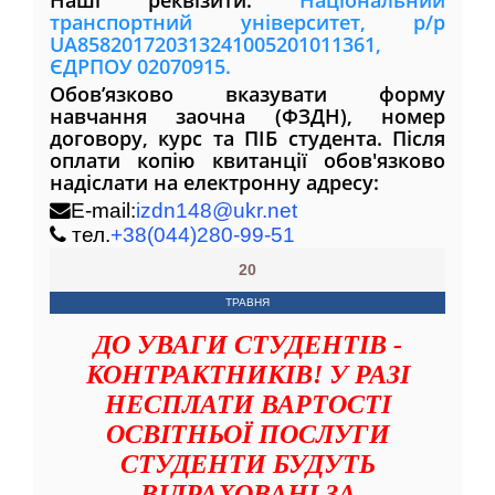
Наші реквізити:
Національний
транспортний університет, р/р
UA858201720313241005201011361,
ЄДРПОУ 02070915.
Обов’язково вказувати форму
навчання заочна (ФЗДН), номер
договору, курс та ПІБ студента. Після
оплати копію квитанції обов'язково
надіслати на електронну адресу:
E-mail:
izdn148@ukr.net
тел.
+38(044)280-99-51
20
ТРАВНЯ
ДО УВАГИ СТУДЕНТІВ -
КОНТРАКТНИКІВ! У РАЗІ
НЕСПЛАТИ ВАРТОСТІ
ОСВІТНЬОЇ ПОСЛУГИ
СТУДЕНТИ БУДУТЬ
ВІДРАХОВАНІ ЗА