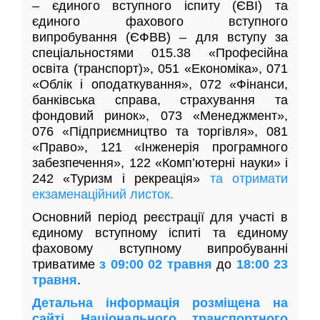
– єдиного вступного іспиту (ЄВІ) та
єдиного фахового вступного
випробування (ЄФВВ) – для вступу за
спеціальностями 015.38 «Професійна
освіта (транспорт)», 051 «Економіка», 071
«Облік і оподаткування», 072 «Фінанси,
банківська справа, страхування та
фондовий ринок», 073 «Менеджмент»,
076 «Підприємництво та торгівля», 081
«Право», 121 «Інженерія програмного
забезпечення», 122 «Комп’ютерні науки» і
242 «Туризм і рекреація»
та отримати
екзаменаційний листок.
Основний період реєстрації для участі в
єдиному вступному іспиті та єдиному
фаховому вступному випробуванні
триватиме
з 09:00 02 травня
до
18:00 23
травня
.
Детальна інформація розміщена на
сайті Національного транспортного