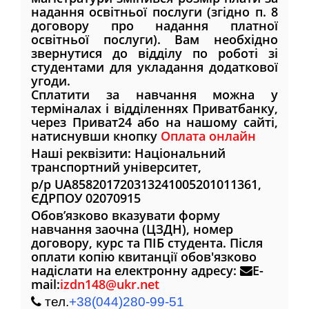
надання освітньої послуги (згідно п. 8
договору про надання платної
освітньої послуги). Вам необхідно
звернутися до відділу по роботі зі
студентами для укладання додаткової
угоди.
Сплатити за навчання можна у
терміналах і відділеннях Приватбанку,
через Приват24 або на нашому сайті,
натиснувши кнопку
Оплата онлайн
Наші реквізити: Національний
транспортний університет,
р/р UA858201720313241005201011361,
ЄДРПОУ 02070915
Обов’язково вказувати форму
навчання заочна (ЦЗДН), номер
договору, курс та ПІБ студента. Після
оплати копію квитанції обов'язково
надіслати на електронну адресу:
E-
mail:
izdn148@ukr.net
тел.
+38(044)280-99-51