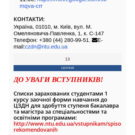
mqva-crr
КОНТАКТИ:
Україна, 01010, м. Київ, вул. М.
Омеляновича-Павленка, 1, к. С-147
Телефон: +380 (44) 280-99-51.
E-
mail:
czdn@ntu.edu.ua
13
СЕРПНЯ
ДО УВАГИ ВСТУПНИКІВ!
Списки зарахованих студентами 1
курсу заочної форми навчання до
ЦЗДН для здобуття ступеня бакалавра
та магістра за спеціальностями та
освітніми програмами:
http://www.ntu.edu.ua/vstupnikam/spisok-
rekomendovanih