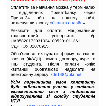
Сплатити за навчання можна у терміналах
і відділеннях Приватбанку, через
Приват24 або на нашому сайті,
натиснувши кнопку «
Оплата онлайн
».
Реквізити для оплати: Національний
транспортний університет, р/р
UA858201720313241005201011361,
ЄДРПОУ 02070915.
Обов’язково вказувати форму навчання
заочна (ФЗДН), номер договору, курс та
ПІБ студента. Після оплати копію
квитанції обов'язково надіслати на
електронну адресу
izdn148@ukr.net
.
Усім порушникам умов контракту
буде заблоковано участь у заліково-
екзаменаційній сесії з подальшим
відрахуванням зі складу студентів
НТУ!