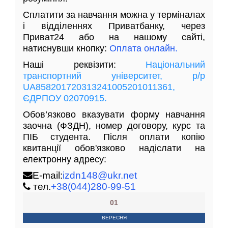
Сплатити за навчання можна у терміналах
і відділеннях Приватбанку, через
Приват24 або на нашому сайті,
натиснувши кнопку:
Оплата онлайн.
Наші реквізити:
Національний
транспортний університет, р/р
UA858201720313241005201011361,
ЄДРПОУ 02070915.
Обов’язково вказувати форму навчання
заочна (ФЗДН), номер договору, курс та
ПІБ студента. Після оплати копію
квитанції обов'язково надіслати на
електронну адресу:
E-mail:
izdn148@ukr.net
тел.
+38(044)280-99-51
01
ВЕРЕСНЯ