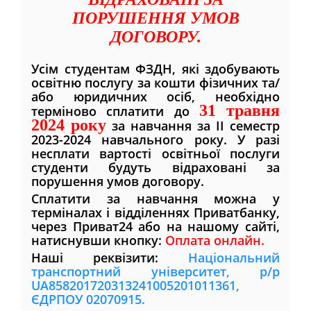
ПОРУШЕННЯ УМОВ
ДОГОВОРУ.
Усім студентам ФЗДН, які здобувають
освітню послугу за кошти фізичних та/
або юридичних осіб, необхідно
31 травня
терміново сплатити до
2024 року
за навчання за IІ семестр
2023-2024 навчального року. У разі
несплати вартості освітньої послуги
студенти будуть відраховані за
порушення умов договору.
Сплатити за навчання можна у
терміналах і відділеннях Приватбанку,
через Приват24 або на нашому сайті,
натиснувши кнопку:
Оплата онлайн.
Наші реквізити:
Національний
транспортний університет, р/р
UA858201720313241005201011361,
ЄДРПОУ 02070915.